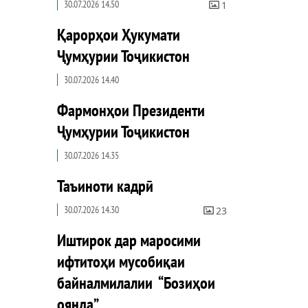
30.07.2026 14.50
1
Қарорҳои Ҳукумати
Ҷумҳурии Тоҷикистон
30.07.2026 14.40
Фармонҳои Президенти
Ҷумҳурии Тоҷикистон
30.07.2026 14.35
Таъиноти кадрӣ
30.07.2026 14.30
23
Иштирок дар маросими
ифтитоҳи мусобиқаи
байналмилалии “Бозиҳои
оянда”