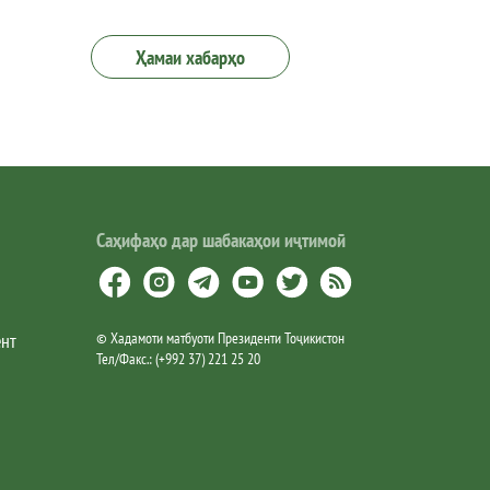
Ҳамаи хабарҳо
Саҳифаҳо дар шабакаҳои иҷтимоӣ
ент
©
Хадамоти матбуоти Президенти Тоҷикистон
Тел/Факс.
:
(+992 37) 221 25 20