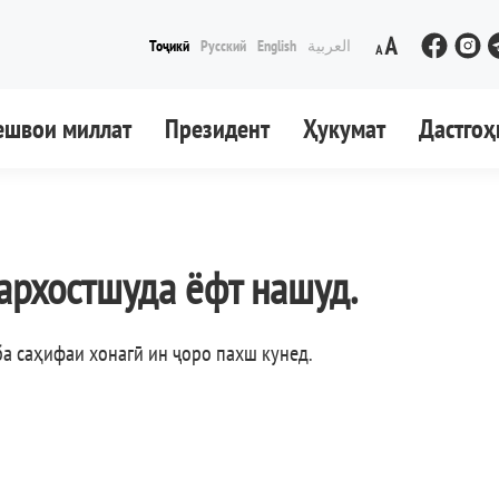
Тоҷикӣ
Русский
English
العربية
ешвои миллат
Президент
Ҳукумат
Дастгоҳ
архостшуда ёфт нашуд.
ба саҳифаи хонагӣ ин ҷоро пахш кунед
.