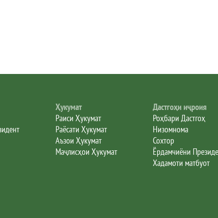
Ҳукумат
Дастгоҳи иҷроия
Раиси Ҳукумат
Роҳбари Дастгоҳ
зидент
Раёсати Ҳукумат
Низомнома
Аъзои Ҳукумат
Сохтор
Маҷлисҳои Ҳукумат
Ёрдамчиёни Презид
Хадамоти матбуот