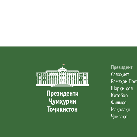
Президент
Салоҳият
Рамзҳои Пре
Шарҳи ҳол
Президенти
Китобҳо
Ҷумҳурии
Филмҳо
Тоҷикистон
Мақолаҳо
Ҷоизаҳо