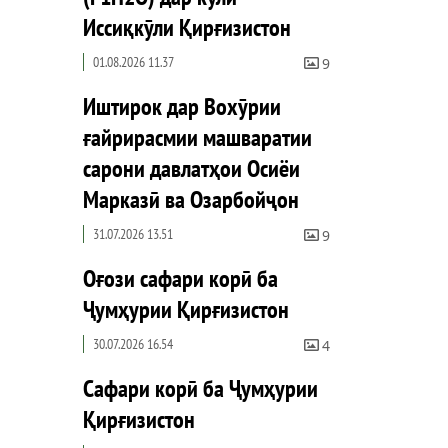
Иссиқкӯли Қирғизистон
01.08.2026 11.37
9
Иштирок дар Вохӯрии
ғайрирасмии машваратии
сарони давлатҳои Осиёи
Марказӣ ва Озарбойҷон
31.07.2026 13.51
9
Оғози сафари корӣ ба
Ҷумҳурии Қирғизистон
30.07.2026 16.54
4
Сафари корӣ ба Ҷумҳурии
Қирғизистон