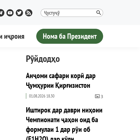
и иҷроия
Нома ба Президент
Рӯйдодҳо
Анҷоми сафари корӣ дар
Ҷумҳурии Қирғизистон
01.08.2026 18.30
3
Иштирок дар даври ниҳоии
Чемпионати ҷаҳон оид ба
формулаи 1 дар рӯи об
(F1H2O) дар кӯли