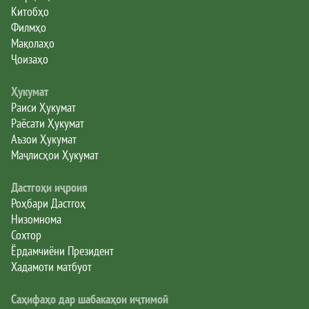
Китобҳо
Филмҳо
Мақолаҳо
Ҷоизаҳо
Ҳукумат
Раиси Ҳукумат
Раёсати Ҳукумат
Аъзои Ҳукумат
Маҷлисҳои Ҳукумат
Дастгоҳи иҷроия
Роҳбари Дастгоҳ
Низомнома
Сохтор
Ёрдамчиёни Президент
Хадамоти матбуот
Саҳифаҳо дар шабакаҳои иҷтимоӣ