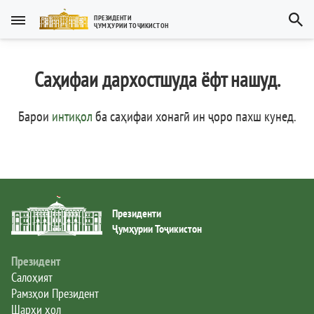
Тоҷикӣ
ПРЕЗИДЕНТИ
ҶУМҲУРИИ ТОҶИКИСТОН
Тоҷикӣ
Русский
Саҳифаи дархостшуда ёфт нашуд.
Тоҷикистон
English
العربية
Рамзҳои давлатӣ
Барои
интиқол
ба саҳифаи хонагӣ ин ҷоро пахш кунед
.
Пешвои миллат
Президент
Президенти
Ҳукумат
Ҷумҳурии Тоҷикистон
Дастгоҳи иҷроия
Президент
Салоҳият
Рамзҳои Президент
Нома ба Президент
Шарҳи ҳол