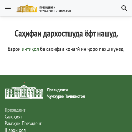
Тоҷикӣ
ПРЕЗИДЕНТИ
ҶУМҲУРИИ ТОҶИКИСТОН
Тоҷикӣ
Русский
Саҳифаи дархостшуда ёфт нашуд.
Тоҷикистон
English
العربية
Рамзҳои давлатӣ
Барои
интиқол
ба саҳифаи хонагӣ ин ҷоро пахш кунед
.
Пешвои миллат
Президент
Президенти
Ҳукумат
Ҷумҳурии Тоҷикистон
Дастгоҳи иҷроия
Президент
Салоҳият
Рамзҳои Президент
Нома ба Президент
Шарҳи ҳол