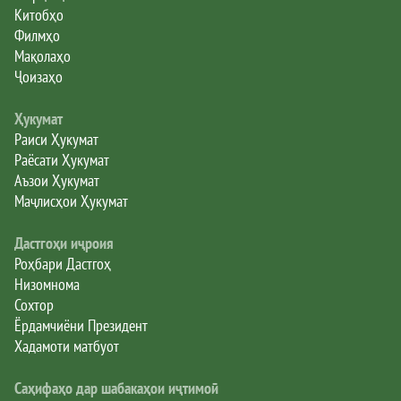
Китобҳо
Филмҳо
Мақолаҳо
Ҷоизаҳо
Ҳукумат
Раиси Ҳукумат
Раёсати Ҳукумат
Аъзои Ҳукумат
Маҷлисҳои Ҳукумат
Дастгоҳи иҷроия
Роҳбари Дастгоҳ
Низомнома
Сохтор
Ёрдамчиёни Президент
Хадамоти матбуот
Саҳифаҳо дар шабакаҳои иҷтимоӣ