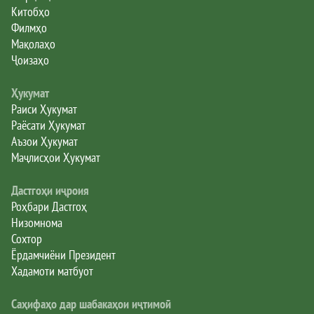
Китобҳо
Филмҳо
Мақолаҳо
Ҷоизаҳо
Ҳукумат
Раиси Ҳукумат
Раёсати Ҳукумат
Аъзои Ҳукумат
Маҷлисҳои Ҳукумат
Дастгоҳи иҷроия
Роҳбари Дастгоҳ
Низомнома
Сохтор
Ёрдамчиёни Президент
Хадамоти матбуот
Саҳифаҳо дар шабакаҳои иҷтимоӣ