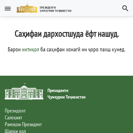
Тоҷикӣ
ПРЕЗИДЕНТИ
ҶУМҲУРИИ ТОҶИКИСТОН
Тоҷикӣ
Русский
Саҳифаи дархостшуда ёфт нашуд.
Тоҷикистон
English
العربية
Рамзҳои давлатӣ
Барои
интиқол
ба саҳифаи хонагӣ ин ҷоро пахш кунед
.
Пешвои миллат
Президент
Президенти
Ҳукумат
Ҷумҳурии Тоҷикистон
Дастгоҳи иҷроия
Президент
Салоҳият
Рамзҳои Президент
Нома ба Президент
Шарҳи ҳол