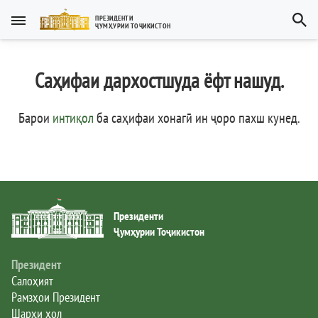
Тоҷикӣ
ПРЕЗИДЕНТИ
ҶУМҲУРИИ ТОҶИКИСТОН
Тоҷикӣ
Русский
Саҳифаи дархостшуда ёфт нашуд.
Тоҷикистон
English
العربية
Рамзҳои давлатӣ
Барои
интиқол
ба саҳифаи хонагӣ ин ҷоро пахш кунед
.
Пешвои миллат
Президент
Президенти
Ҳукумат
Ҷумҳурии Тоҷикистон
Дастгоҳи иҷроия
Президент
Салоҳият
Рамзҳои Президент
Нома ба Президент
Шарҳи ҳол