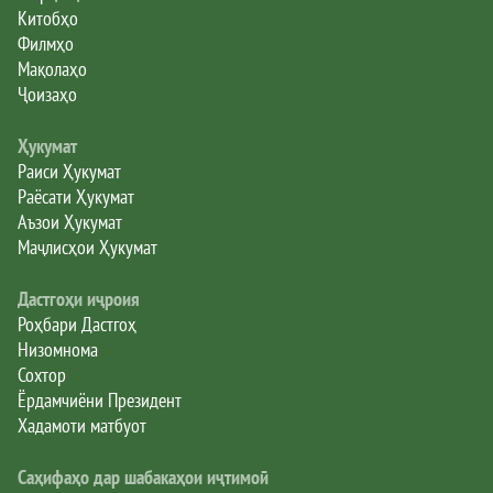
Китобҳо
Филмҳо
Мақолаҳо
Ҷоизаҳо
Ҳукумат
Раиси Ҳукумат
Раёсати Ҳукумат
Аъзои Ҳукумат
Маҷлисҳои Ҳукумат
Дастгоҳи иҷроия
Роҳбари Дастгоҳ
Низомнома
Сохтор
Ёрдамчиёни Президент
Хадамоти матбуот
Саҳифаҳо дар шабакаҳои иҷтимоӣ