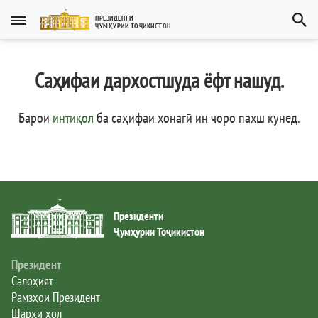
Тоҷикӣ
ПРЕЗИДЕНТИ
ҶУМҲУРИИ ТОҶИКИСТОН
Тоҷикӣ
Русский
Саҳифаи дархостшуда ёфт нашуд.
Тоҷикистон
English
العربية
Рамзҳои давлатӣ
Барои
интиқол
ба саҳифаи хонагӣ ин ҷоро пахш кунед
.
Пешвои миллат
Президент
Президенти
Ҳукумат
Ҷумҳурии Тоҷикистон
Дастгоҳи иҷроия
Президент
Салоҳият
Рамзҳои Президент
Нома ба Президент
Шарҳи ҳол