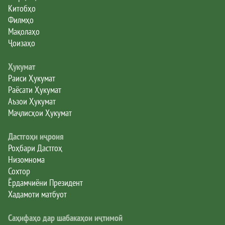
Китобҳо
Филмҳо
Мақолаҳо
Ҷоизаҳо
Ҳукумат
Раиси Ҳукумат
Раёсати Ҳукумат
Аъзои Ҳукумат
Маҷлисҳои Ҳукумат
Дастгоҳи иҷроия
Роҳбари Дастгоҳ
Низомнома
Сохтор
Ёрдамчиёни Президент
Хадамоти матбуот
Саҳифаҳо дар шабакаҳои иҷтимоӣ