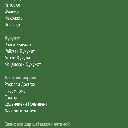
Китобҳо
Филмҳо
Мақолаҳо
Ҷоизаҳо
Ҳукумат
Раиси Ҳукумат
Раёсати Ҳукумат
Аъзои Ҳукумат
Маҷлисҳои Ҳукумат
Дастгоҳи иҷроия
Роҳбари Дастгоҳ
Низомнома
Сохтор
Ёрдамчиёни Президент
Хадамоти матбуот
Саҳифаҳо дар шабакаҳои иҷтимоӣ