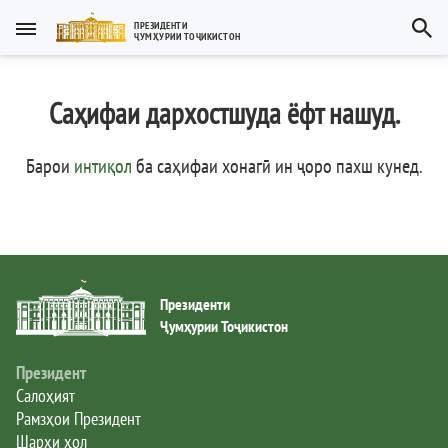
Тоҷикӣ
ПРЕЗИДЕНТИ
ҶУМҲУРИИ ТОҶИКИСТОН
Тоҷикӣ
Русский
Саҳифаи дархостшуда ёфт нашуд.
Тоҷикистон
English
العربية
Рамзҳои давлатӣ
Барои
интиқол
ба саҳифаи хонагӣ ин ҷоро пахш кунед
.
Пешвои миллат
Президент
Президенти
Ҳукумат
Ҷумҳурии Тоҷикистон
Дастгоҳи иҷроия
Президент
Салоҳият
Рамзҳои Президент
Нома ба Президент
Шарҳи ҳол