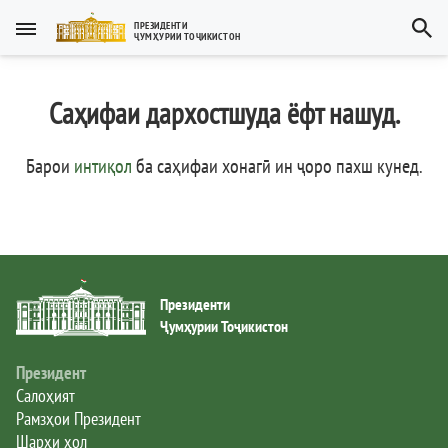
Тоҷикӣ
ПРЕЗИДЕНТИ
ҶУМҲУРИИ ТОҶИКИСТОН
Тоҷикӣ
Русский
Саҳифаи дархостшуда ёфт нашуд.
Тоҷикистон
English
العربية
Рамзҳои давлатӣ
Барои
интиқол
ба саҳифаи хонагӣ ин ҷоро пахш кунед
.
Пешвои миллат
Президент
Президенти
Ҳукумат
Ҷумҳурии Тоҷикистон
Дастгоҳи иҷроия
Президент
Салоҳият
Рамзҳои Президент
Нома ба Президент
Шарҳи ҳол