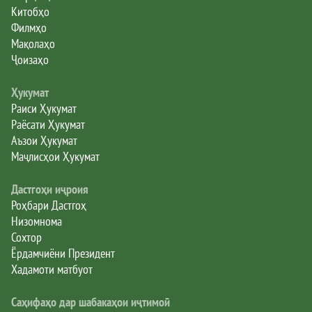
Китобҳо
Филмҳо
Мақолаҳо
Ҷоизаҳо
Ҳукумат
Раиси Ҳукумат
Раёсати Ҳукумат
Аъзои Ҳукумат
Маҷлисҳои Ҳукумат
Дастгоҳи иҷроия
Роҳбари Дастгоҳ
Низомнома
Сохтор
Ёрдамчиёни Президент
Хадамоти матбуот
Саҳифаҳо дар шабакаҳои иҷтимоӣ