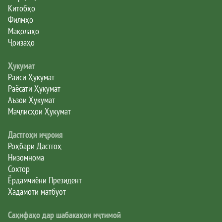
Китобҳо
Филмҳо
Мақолаҳо
Ҷоизаҳо
Ҳукумат
Раиси Ҳукумат
Раёсати Ҳукумат
Аъзои Ҳукумат
Маҷлисҳои Ҳукумат
Дастгоҳи иҷроия
Роҳбари Дастгоҳ
Низомнома
Сохтор
Ёрдамчиёни Президент
Хадамоти матбуот
Саҳифаҳо дар шабакаҳои иҷтимоӣ