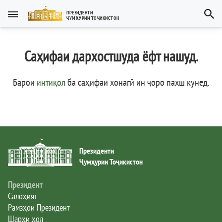
Тоҷикӣ
ПРЕЗИДЕНТИ
ҶУМҲУРИИ ТОҶИКИСТОН
Тоҷикӣ
Русский
Саҳифаи дархостшуда ёфт нашуд.
Тоҷикистон
English
العربية
Рамзҳои давлатӣ
Барои
интиқол
ба саҳифаи хонагӣ ин ҷоро пахш кунед
.
Пешвои миллат
Президент
Президенти
Ҳукумат
Ҷумҳурии Тоҷикистон
Дастгоҳи иҷроия
Президент
Салоҳият
Рамзҳои Президент
Нома ба Президент
Шарҳи ҳол