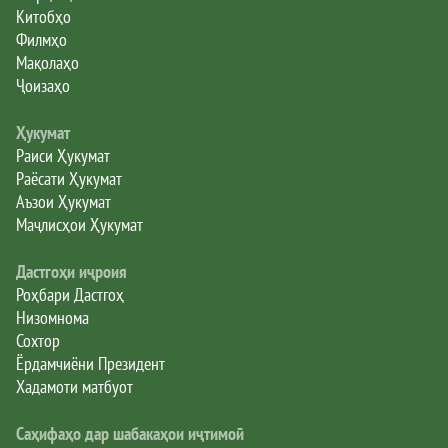
Китобҳо
Филмҳо
Мақолаҳо
Ҷоизаҳо
Ҳукумат
Раиси Ҳукумат
Раёсати Ҳукумат
Аъзои Ҳукумат
Маҷлисҳои Ҳукумат
Дастгоҳи иҷроия
Роҳбари Дастгоҳ
Низомнома
Сохтор
Ёрдамчиёни Президент
Хадамоти матбуот
Саҳифаҳо дар шабакаҳои иҷтимоӣ