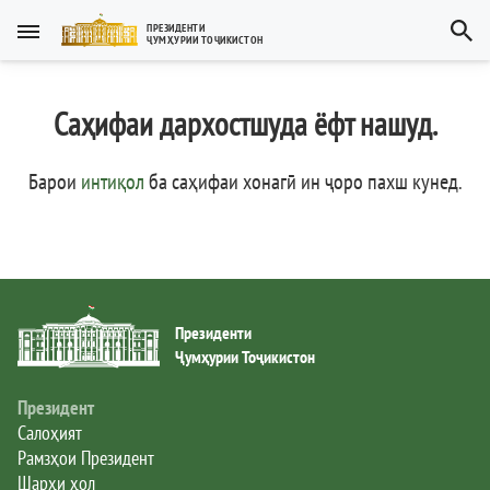
Тоҷикӣ
ПРЕЗИДЕНТИ
ҶУМҲУРИИ ТОҶИКИСТОН
Тоҷикӣ
Русский
Саҳифаи дархостшуда ёфт нашуд.
Тоҷикистон
English
العربية
Рамзҳои давлатӣ
Барои
интиқол
ба саҳифаи хонагӣ ин ҷоро пахш кунед
.
Пешвои миллат
Президент
Президенти
Ҳукумат
Ҷумҳурии Тоҷикистон
Дастгоҳи иҷроия
Президент
Салоҳият
Рамзҳои Президент
Нома ба Президент
Шарҳи ҳол