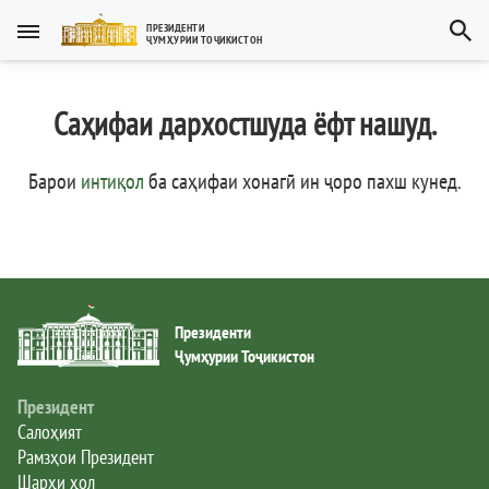
Тоҷикӣ
ПРЕЗИДЕНТИ
ҶУМҲУРИИ ТОҶИКИСТОН
Тоҷикӣ
Русский
Саҳифаи дархостшуда ёфт нашуд.
Тоҷикистон
English
العربية
Рамзҳои давлатӣ
Барои
интиқол
ба саҳифаи хонагӣ ин ҷоро пахш кунед
.
Пешвои миллат
Президент
Президенти
Ҳукумат
Ҷумҳурии Тоҷикистон
Дастгоҳи иҷроия
Президент
Салоҳият
Рамзҳои Президент
Нома ба Президент
Шарҳи ҳол