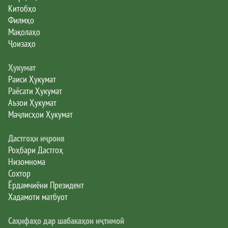
Китобҳо
Филмҳо
Мақолаҳо
Ҷоизаҳо
Ҳукумат
Раиси Ҳукумат
Раёсати Ҳукумат
Аъзои Ҳукумат
Маҷлисҳои Ҳукумат
Дастгоҳи иҷроия
Роҳбари Дастгоҳ
Низомнома
Сохтор
Ёрдамчиёни Президент
Хадамоти матбуот
Саҳифаҳо дар шабакаҳои иҷтимоӣ