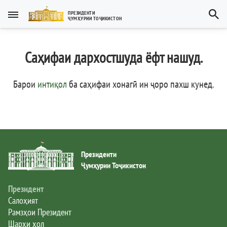
Тоҷикӣ
ПРЕЗИДЕНТИ
ҶУМҲУРИИ ТОҶИКИСТОН
Тоҷикӣ
Русский
Саҳифаи дархостшуда ёфт нашуд.
Тоҷикистон
English
العربية
Рамзҳои давлатӣ
Барои
интиқол
ба саҳифаи хонагӣ ин ҷоро пахш кунед
.
Пешвои миллат
Президент
Президенти
Ҳукумат
Ҷумҳурии Тоҷикистон
Дастгоҳи иҷроия
Президент
Салоҳият
Рамзҳои Президент
Нома ба Президент
Шарҳи ҳол