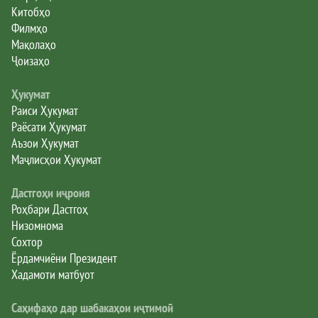
Китобҳо
Филмҳо
Мақолаҳо
Ҷоизаҳо
Ҳукумат
Раиси Ҳукумат
Раёсати Ҳукумат
Аъзои Ҳукумат
Маҷлисҳои Ҳукумат
Дастгоҳи иҷроия
Роҳбари Дастгоҳ
Низомнома
Сохтор
Ёрдамчиёни Президент
Хадамоти матбуот
Саҳифаҳо дар шабакаҳои иҷтимоӣ