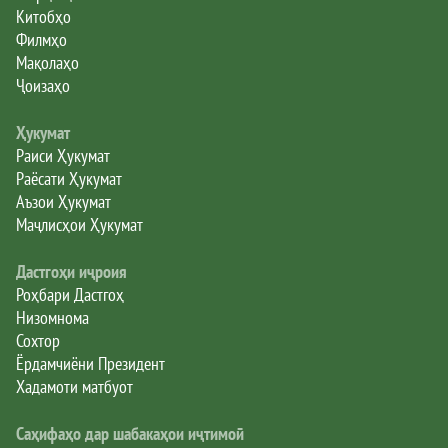
Китобҳо
Филмҳо
Мақолаҳо
Ҷоизаҳо
Ҳукумат
Раиси Ҳукумат
Раёсати Ҳукумат
Аъзои Ҳукумат
Маҷлисҳои Ҳукумат
Дастгоҳи иҷроия
Роҳбари Дастгоҳ
Низомнома
Сохтор
Ёрдамчиёни Президент
Хадамоти матбуот
Саҳифаҳо дар шабакаҳои иҷтимоӣ