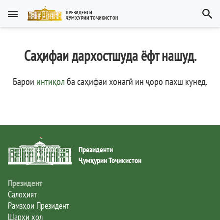
Тоҷикӣ
ПРЕЗИДЕНТИ
ҶУМҲУРИИ ТОҶИКИСТОН
Тоҷикӣ
Русский
Саҳифаи дархостшуда ёфт нашуд.
Тоҷикистон
English
العربية
Рамзҳои давлатӣ
Барои
интиқол
ба саҳифаи хонагӣ ин ҷоро пахш кунед
.
Пешвои миллат
Президент
Президенти
Ҳукумат
Ҷумҳурии Тоҷикистон
Дастгоҳи иҷроия
Президент
Салоҳият
Рамзҳои Президент
Нома ба Президент
Шарҳи ҳол