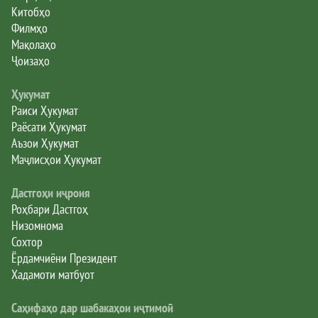
Китобҳо
Филмҳо
Мақолаҳо
Ҷоизаҳо
Ҳукумат
Раиси Ҳукумат
Раёсати Ҳукумат
Аъзои Ҳукумат
Маҷлисҳои Ҳукумат
Дастгоҳи иҷроия
Роҳбари Дастгоҳ
Низомнома
Сохтор
Ёрдамчиёни Президент
Хадамоти матбуот
Саҳифаҳо дар шабакаҳои иҷтимоӣ