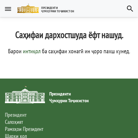
Тоҷикӣ
ПРЕЗИДЕНТИ
ҶУМҲУРИИ ТОҶИКИСТОН
Тоҷикӣ
Русский
Саҳифаи дархостшуда ёфт нашуд.
Тоҷикистон
English
العربية
Рамзҳои давлатӣ
Барои
интиқол
ба саҳифаи хонагӣ ин ҷоро пахш кунед
.
Пешвои миллат
Президент
Президенти
Ҳукумат
Ҷумҳурии Тоҷикистон
Дастгоҳи иҷроия
Президент
Салоҳият
Рамзҳои Президент
Нома ба Президент
Шарҳи ҳол